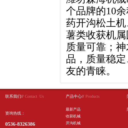
个品牌的10余
药开沟松土机、
薯类收获机属
质量可靠；神
品，质量稳定
友的青睐。
联系我们//
Contact Us
产品中心//
Products
最新产品
资询热线：
收获机械
开沟机械
0536-8326386